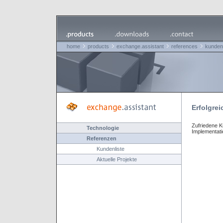
home
products
exchange.assistant
references
kunden
Erfolgrei
Zufriedene K
Technologie
Implementati
Referenzen
Kundenliste
Aktuelle Projekte