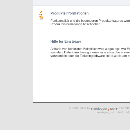
Produkteinformationen
Funktionalität und die besonderen Produktefeatures we
Produkteinformationen beschrieben.
Hilfe für Einsteiger
Anhand von konkreten Beispielen wird aufgezeigt, wie Ein
assistant Datenbank konfigurieren, eine statische in ei
verwandeln oder die Ticketingsoftware ticket.assistant z
© 2004-2011 by
| all ri
nexbyte gmbh, bälliz 24